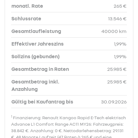
monatl. Rate
265 €
Schlussrate
13.546 €
Gesamtlaufleistung
40000 km
Effektiver Jahreszins
1,99%
Sollzins (gebunden)
1,99%
Gesamtbetrag in Raten
25.985 €
Gesamtbetrag inkl.
25.985 €
Anzahlung
Gültig bei Kaufantrag bis
30.09.2026
1
Finanzierung: Renault Kangoo Rapid E-Tech elektrisch
Advance L1 Comfort Range AC11 MY26: Fahrzeugpreis:
38.842 €. Anzahlung: 0 €. Nettodarlehensbetrag: 29.131
€. 48 Monate Laufzeit (47 Raten à 265 € und eine