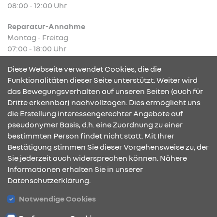
08:00 - 12:00 Uhr
Reparatur-Annahme
Montag - Freitag
07:00 - 18:00 Uhr
Samstag
Diese Webseite verwendet Cookies, die die
08:00 - 13:00 Uhr
Funktionalitäten dieser Seite unterstützt. Weiter wird
das Bewegungsverhalten auf unseren Seiten (auch für
Dritte erkennbar) nachvollzogen. Dies ermöglicht uns
KONTAKT & ANFAHRT
die Erstellung interessengerechter Angebote auf
pseudonymer Basis, d.h. eine Zuordnung zu einer
bestimmten Person findet nicht statt. Mit Ihrer
Bestätigung stimmen Sie dieser Vorgehensweise zu, der
ÖFFNUNGSZEITEN
Sie jederzeit auch widersprechen können. Nähere
Informationen erhalten Sie in unserer
Datenschutzerklärung.
STANDORTE
Notwendige Cookies