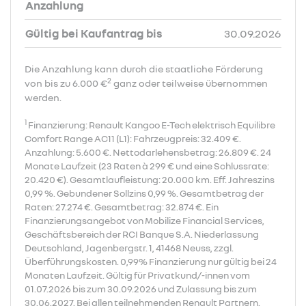
Anzahlung
Gültig bei Kaufantrag bis
30.09.2026
Die Anzahlung kann durch die staatliche Förderung
2
von bis zu 6.000 €
ganz oder teilweise übernommen
werden.
1
Finanzierung: Renault Kangoo E-Tech elektrisch Equilibre
Comfort Range AC11 (L1): Fahrzeugpreis: 32.409 €.
Anzahlung: 5.600 €. Nettodarlehensbetrag: 26.809 €. 24
Monate Laufzeit (23 Raten à 299 € und eine Schlussrate:
20.420 €). Gesamtlaufleistung: 20.000 km. Eff. Jahreszins
0,99 %. Gebundener Sollzins 0,99 %. Gesamtbetrag der
Raten: 27.274 €. Gesamtbetrag: 32.874 €. Ein
Finanzierungsangebot von Mobilize Financial Services,
Geschäftsbereich der RCI Banque S.A. Niederlassung
Deutschland, Jagenbergstr. 1, 41468 Neuss, zzgl.
Überführungskosten. 0,99% Finanzierung nur gültig bei 24
Monaten Laufzeit. Gültig für Privatkund/-innen vom
01.07.2026 bis zum 30.09.2026 und Zulassung bis zum
30.06.2027. Bei allen teilnehmenden Renault Partnern.