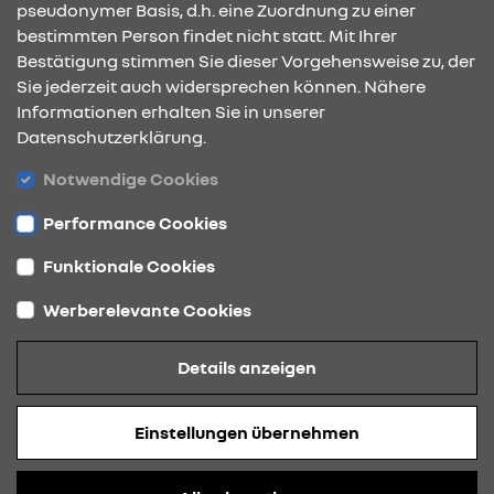
pseudonymer Basis, d.h. eine Zuordnung zu einer
bestimmten Person findet nicht statt. Mit Ihrer
Bestätigung stimmen Sie dieser Vorgehensweise zu, der
ÖFFNUNGSZEITEN
Sie jederzeit auch widersprechen können. Nähere
Informationen erhalten Sie in unserer
Datenschutzerklärung.
STANDORTE
Notwendige Cookies
Performance Cookies
Funktionale Cookies
Werberelevante Cookies
Datenschutz
Details anzeigen
Cookies
Barrierefreiheit
Einstellungen übernehmen
Impressum
© 2026 Renault