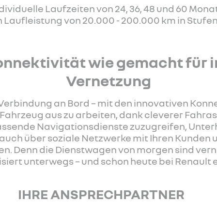
ndividuelle Laufzeiten von 24, 36, 48 und 60 Mon
h Laufleistung von 20.000 - 200.000 km in Stufen
nnektivität wie gemacht für i
Vernetzung
 Verbindung an Bord – mit den innovativen Konnek
Fahrzeug aus zu arbeiten, dank cleverer Fahra
ssende Navigationsdienste zuzugreifen, Unte
auch über soziale Netzwerke mit Ihren Kunden u
en. Denn die Dienstwagen von morgen sind vernet
siert unterwegs – und schon heute bei Renault e
IHRE ANSPRECHPARTNER