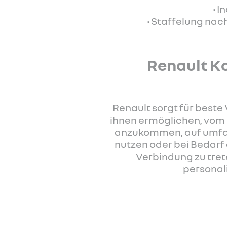
• I
• Staffelung nac
Renault Ko
Renault sorgt für beste
ihnen ermöglichen, vom 
anzukommen, auf umfa
nutzen oder bei Bedarf 
Verbindung zu tret
personali