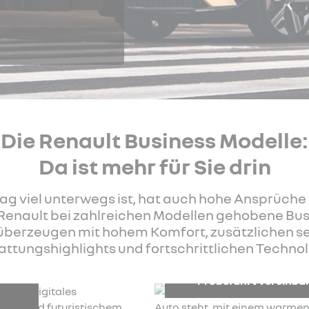
Die Renault Business Modelle:
Da ist mehr für Sie drin
tag viel unterwegs ist, hat auch hohe Ansprüch
 Renault bei zahlreichen Modellen gehobene Bu
e überzeugen mit hohem Komfort, zusätzlichen 
attungshighlights und fortschrittlichen Technol
Probefahrt vereinba