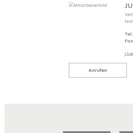
J
Ver
Nut
Tel
Fax
j.l
Anrufen