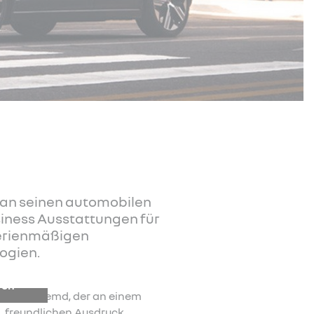
e an seinen automobilen
siness Ausstattungen für
serienmäßigen
ogien.
ren