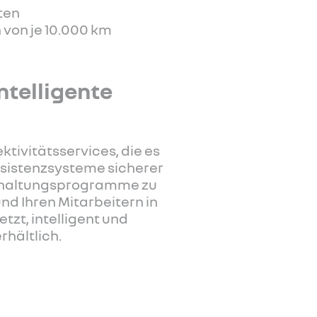
aten
 von je 10.000 km
ntelligente
tivitätsservices, die es
ssistenzsysteme sicherer
rhaltungsprogramme zu
nd Ihren Mitarbeitern in
zt, intelligent und
rhältlich.