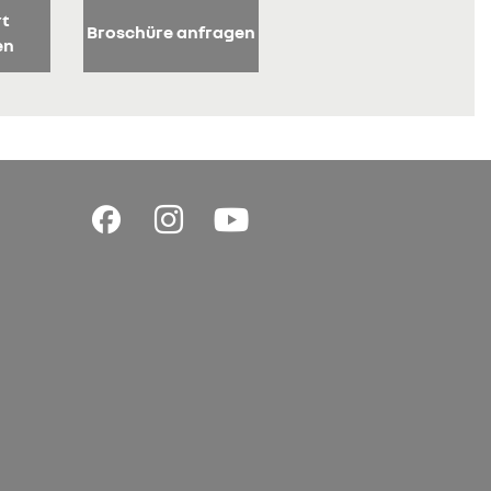
rt
Broschüre anfragen
en