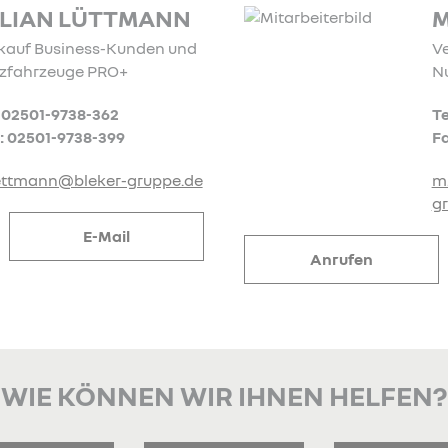
ULIAN LÜTTMANN
M
kauf Business-Kunden und
V
zfahrzeuge PRO+
N
: 02501-9738-362
Te
: 02501-9738-399
Fa
uettmann@bleker-gruppe.de
m
g
E-Mail
Anrufen
WIE KÖNNEN WIR IHNEN HELFEN?